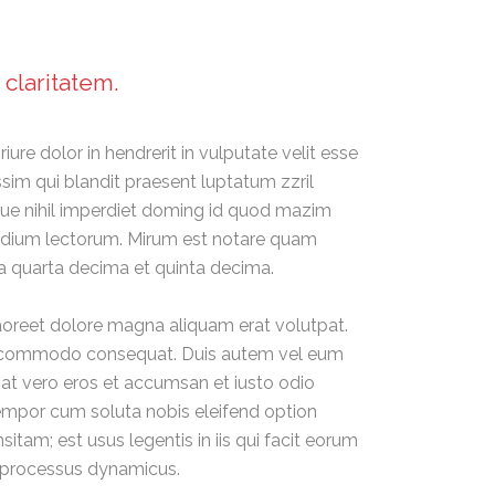
 claritatem.
iure dolor in hendrerit in vulputate velit esse
ssim qui blandit praesent luptatum zzril
ngue nihil imperdiet doming id quod mazim
tudium lectorum. Mirum est notare quam
a quarta decima et quinta decima.
aoreet dolore magna aliquam erat volutpat.
x ea commodo consequat. Duis autem vel eum
is at vero eros et accumsan et iusto odio
r tempor cum soluta nobis eleifend option
am; est usus legentis in iis qui facit eorum
am processus dynamicus.