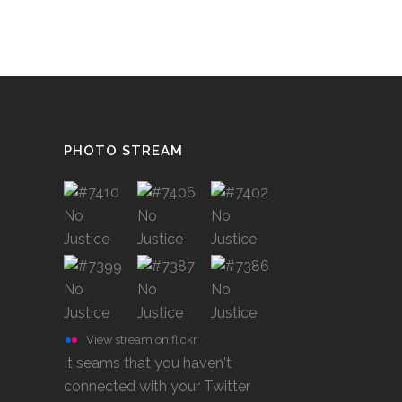
PHOTO STREAM
View stream on flickr
It seams that you haven't
connected with your Twitter