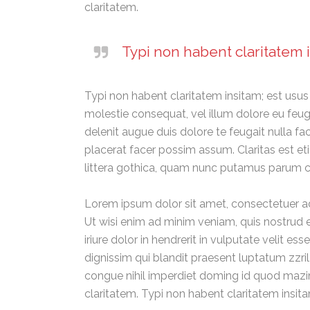
claritatem.
Typi non habent claritatem i
Typi non habent claritatem insitam; est usus l
molestie consequat, vel illum dolore eu feugi
delenit augue duis dolore te feugait nulla f
placerat facer possim assum. Claritas est 
littera gothica, quam nunc putamus parum cl
Lorem ipsum dolor sit amet, consectetuer ad
Ut wisi enim ad minim veniam, quis nostrud 
iriure dolor in hendrerit in vulputate velit e
dignissim qui blandit praesent luptatum zzril
congue nihil imperdiet doming id quod mazim 
claritatem. Typi non habent claritatem insita