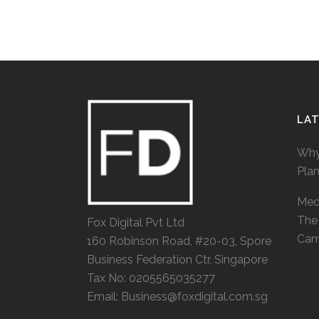
LA
Why
Pla
Medi
The 
Fox Digital Pvt Ltd
Cam
160 Robinson Road, #20-03, Spore
Business Federation Ctr, Singapore
Tax No: 0205565035277
Email: Business@foxdigital.com.sg