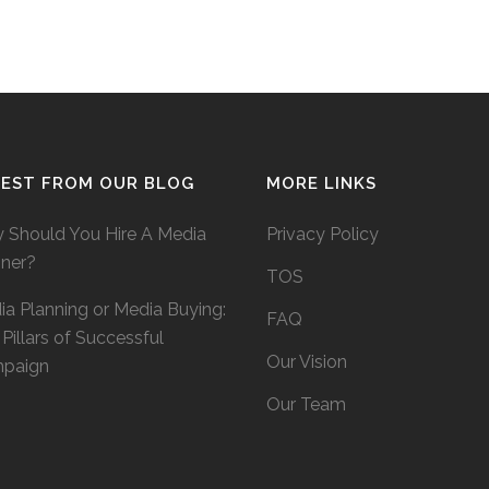
TEST FROM OUR BLOG
MORE LINKS
 Should You Hire A Media
Privacy Policy
nner?
TOS
a Planning or Media Buying:
FAQ
Pillars of Successful
Our Vision
paign
Our Team