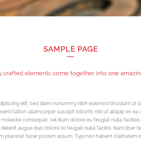
SAMPLE PAGE
y crafted elements come together into one amazin
ipiscing elit, sed diam nonummy nibh euismod tincidunt ut l
exerci tation ullamcorper suscipit lobortis nisl ut aliquip e
sse molestie consequat, vel illum dolore eu feugiat nulla facilis
 delenit augue duis dolore te feugait nulla facilisi. Nam libe
placerat facer possim assum. Typi non habent claritatem insit