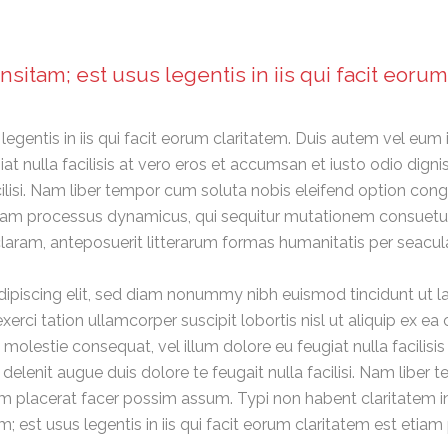
nsitam; est usus legentis in iis qui facit eorum
egentis in iis qui facit eorum claritatem. Duis autem vel eum ir
at nulla facilisis at vero eros et accumsan et iusto odio digni
acilisi. Nam liber tempor cum soluta nobis eleifend option co
etiam processus dynamicus, qui sequitur mutationem consue
aram, anteposuerit litterarum formas humanitatis per seacul
ipiscing elit, sed diam nonummy nibh euismod tincidunt ut l
exerci tation ullamcorper suscipit lobortis nisl ut aliquip e
sse molestie consequat, vel illum dolore eu feugiat nulla facilis
 delenit augue duis dolore te feugait nulla facilisi. Nam libe
placerat facer possim assum. Typi non habent claritatem insit
m; est usus legentis in iis qui facit eorum claritatem est eti