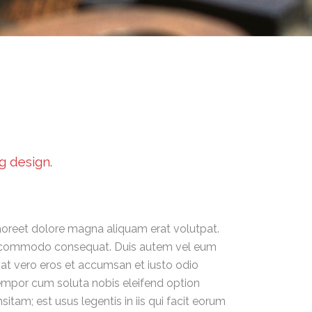
g design.
aoreet dolore magna aliquam erat volutpat.
x ea commodo consequat. Duis autem vel eum
is at vero eros et accumsan et iusto odio
r tempor cum soluta nobis eleifend option
am; est usus legentis in iis qui facit eorum